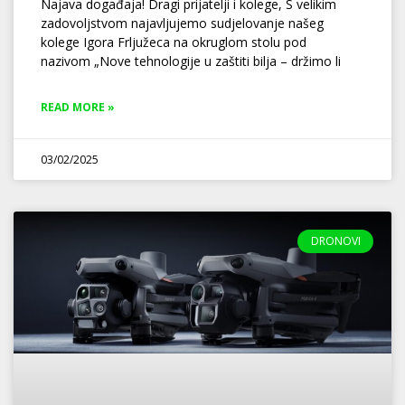
Najava događaja! Dragi prijatelji i kolege, S velikim
zadovoljstvom najavljujemo sudjelovanje našeg
kolege Igora Frljužeca na okruglom stolu pod
nazivom „Nove tehnologije u zaštiti bilja – držimo li
READ MORE »
03/02/2025
DRONOVI