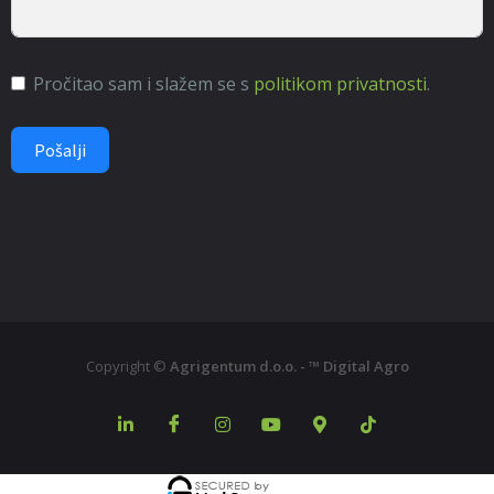
Pročitao sam i slažem se s
politikom privatnosti
.
Pošalji
Copyright ©
Agrigentum d.o.o. - ™ Digital Agro