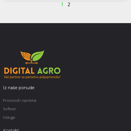
1
2
Iz naše ponude
Proizvodi i oprema
Softver
Usluge
Kontakt