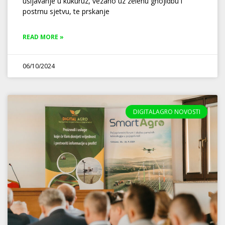
usijavanje u kukuruz, vezano uz zelenu gnojidbu i
postrnu sjetvu, te prskanje
READ MORE »
06/10/2024
DIGITALAGRO NOVOSTI