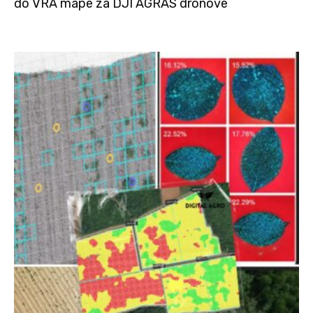
do VRA mape za DJI AGRAS dronove