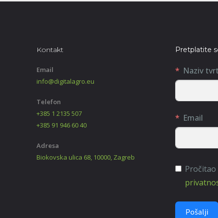
Kontakt
Pretplatite 
Email
Naziv tvr
info@digitalagro.eu
Telefon
+385 1 2135 507
Email
+385 91 946 60 40
Adresa
Biokovska ulica 68, 10000, Zagreb
Pročitao
privatnos
Pošalji