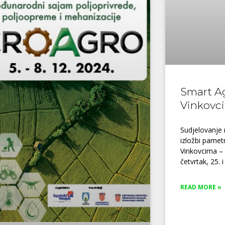
Smart A
Vinkovc
Sudjelovanje 
izložbi pametn
Vinkovcima – 
četvrtak, 25. i
READ MORE »