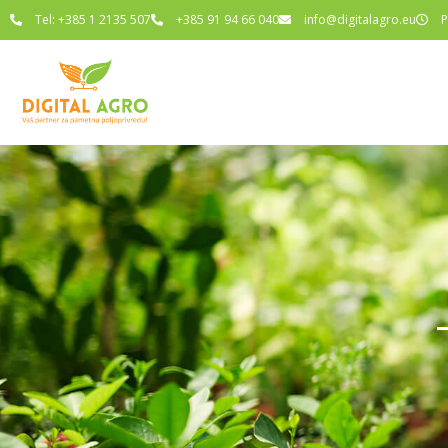
Tel: +385 1 2135 507
+385 91 94 66 040
info@digitalagro.eu
P