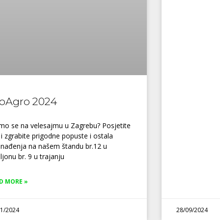
oAgro 2024
imo se na velesajmu u Zagrebu? Posjetite
 i zgrabite prigodne popuste i ostala
enađenja na našem štandu br.12 u
ljonu br. 9 u trajanju
D MORE »
11/2024
28/09/2024