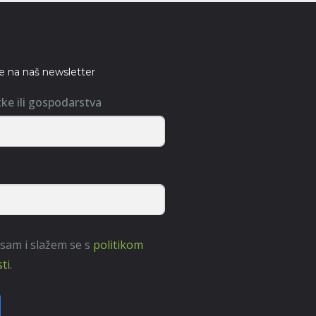
se na naš newsletter
tke ili gospodarstva
 sam i slažem se s
politikom
ti
.