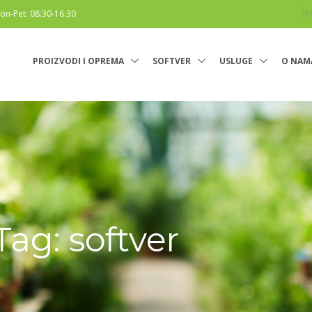
on-Pet: 08:30-16:30
PROIZVODI I OPREMA
SOFTVER
USLUGE
O NAM
Tag: softver