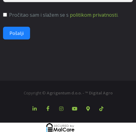
Pročitao sam i slažem se s
politikom privatnosti
.
Pošalji
Copyright ©
Agrigentum d.o.o. - ™ Digital Agro