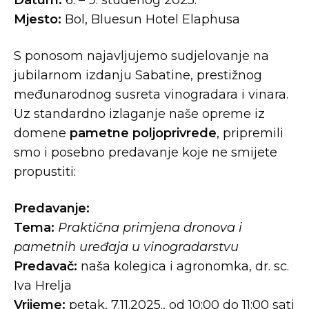
Mjesto:
Bol, Bluesun Hotel Elaphusa
S ponosom najavljujemo sudjelovanje na
jubilarnom izdanju Sabatine, prestižnog
međunarodnog susreta vinogradara i vinara.
Uz standardno izlaganje naše opreme iz
domene
pametne poljoprivrede
, pripremili
smo i posebno predavanje koje ne smijete
propustiti:
Predavanje:
Tema:
Praktična primjena dronova i
pametnih uređaja u vinogradarstvu
Predavač:
naša kolegica i agronomka, dr. sc.
Iva Hrelja
Vrijeme:
petak, 7.11.2025., od 10:00 do 11:00 sati