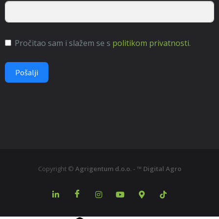
Pročitao sam i slažem se s
politikom privatnosti
.
Pošalji
Copyright ©
Agrigentum d.o.o. - ™ Digital Agro