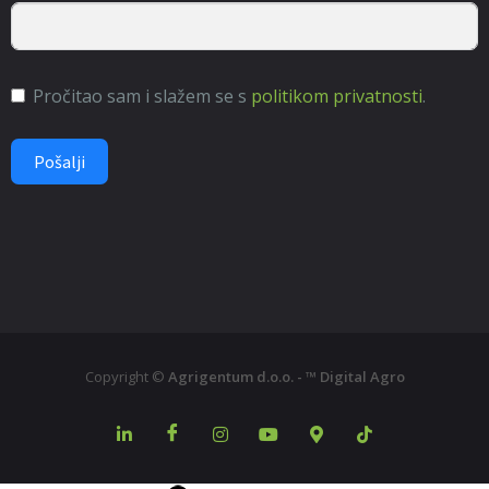
Pročitao sam i slažem se s
politikom privatnosti
.
Pošalji
Copyright ©
Agrigentum d.o.o. - ™ Digital Agro