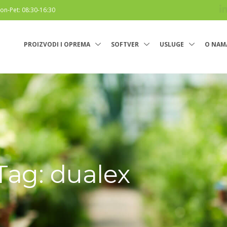
on-Pet: 08:30-16:30
PROIZVODI I OPREMA
SOFTVER
USLUGE
O NAM
Tag: dualex