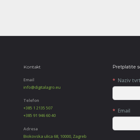
Kontakt
Pretplatite 
Email
Naziv tvr
info@digitalagro.eu
Telefon
+385 1 2135 507
Email
+385 91 946 60 40
Adresa
Biokovska ulica 68, 10000, Zagreb