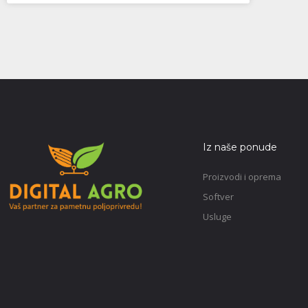
Iz naše ponude
Proizvodi i oprema
Softver
Usluge