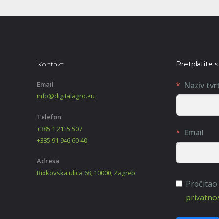
Kontakt
Pretplatite 
Email
Naziv tvr
info@digitalagro.eu
Telefon
+385 1 2135 507
Email
+385 91 946 60 40
Adresa
Biokovska ulica 68, 10000, Zagreb
Pročitao
privatnos