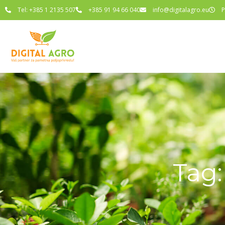
Tel: +385 1 2135 507
+385 91 94 66 040
info@digitalagro.eu
P
Tag: