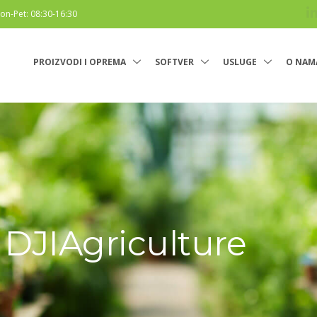
on-Pet: 08:30-16:30
PROIZVODI I OPREMA
SOFTVER
USLUGE
O NAM
 DJIAgriculture