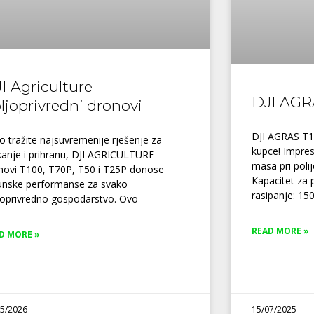
I Agriculture
DJI AGR
ljoprivredni dronovi
DJI AGRAS T1
 tražite najsuvremenije rješenje za
kupce! Impre
kanje i prihranu, DJI AGRICULTURE
masa pri poli
novi T100, T70P, T50 i T25P donose
Kapacitet za p
unske performanse za svako
rasipanje: 15
joprivredno gospodarstvo. Ovo
READ MORE »
D MORE »
05/2026
15/07/2025