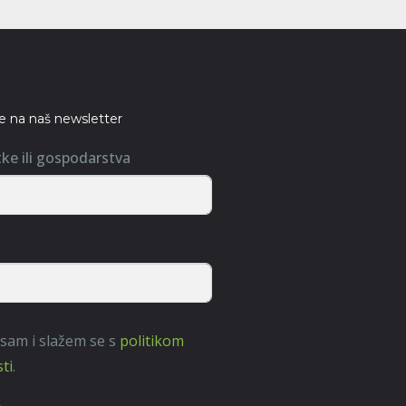
se na naš newsletter
tke ili gospodarstva
 sam i slažem se s
politikom
ti
.