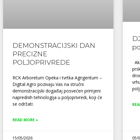
DJ
DEMONSTRACIJSKI DAN
po
PRECIZNE
POLJOPRIVREDE
Ako
prs
dro
RCK Arboretum Opeka i tvrtka Agrigentum –
vrh
Digital Agro pozivaju Vas na stručni
pol
demonstracijski događaj posvećen primjeni
naprednih tehnologija u poljoprivredi, koji će
se održati:
REA
READ MORE »
15/05/2026
05/