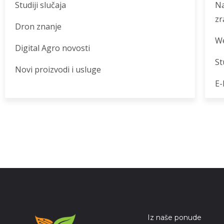
Studiji slučaja
Na
zr
Dron znanje
We
Digital Agro novosti
St
Novi proizvodi i usluge
E-
Iz naše ponude