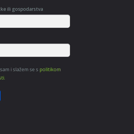
tke ili gospodarstva
 sam i slažem se s
politikom
ti
.