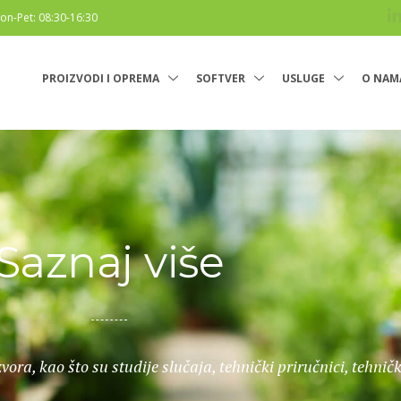
on-Pet: 08:30-16:30
PROIZVODI I OPREMA
SOFTVER
USLUGE
O NAM
Saznaj više
zvora, kao što su studije slučaja, tehnički priručnici, tehničk