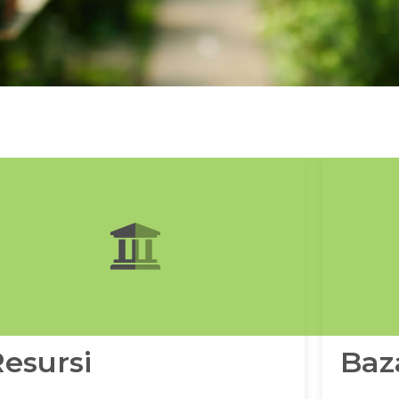
esursi
Baz