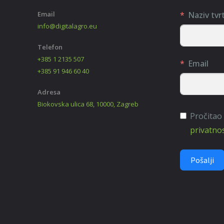
Email
Naziv tvr
info@digitalagro.eu
Telefon
+385 1 2135 507
Email
+385 91 946 60 40
Adresa
Biokovska ulica 68, 10000, Zagreb
Pročitao
privatnos
Pošalji