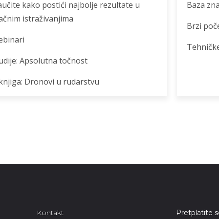
učite kako postići najbolje rezultate u
Baza zn
ačnim istraživanjima
Brzi poč
binari
Tehničke
udije: Apsolutna točnost
knjiga: Dronovi u rudarstvu
Kontakt
Pretplatite 