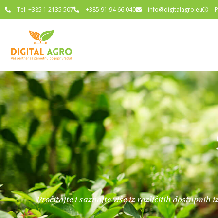
Tel: +385 1 2135 507
+385 91 94 66 040
info@digitalagro.eu
P
Pročitajte i saznajte više iz različitih dostupnih i