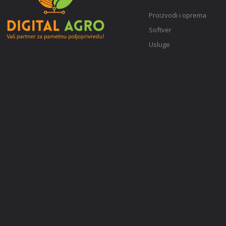
Proizvodi i oprema
Softver
Usluge