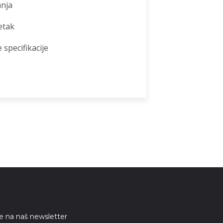
anja
etak
 specifikacije
se na naš newsletter