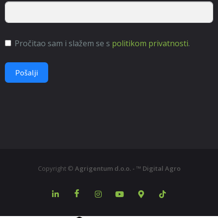
Pročitao sam i slažem se s
politikom privatnosti
.
Pošalji
Copyright ©
Agrigentum d.o.o. - ™ Digital Agro