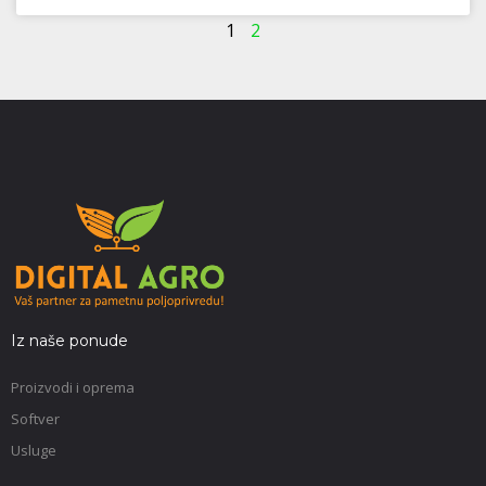
1
2
Iz naše ponude
Proizvodi i oprema
Softver
Usluge